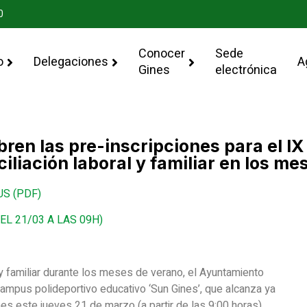
0
Conocer
Sede
o
Delegaciones
A
Gines
electrónica
abren las pre-inscripciones para el 
ciliación laboral y familiar en los m
S (PDF)
L 21/03 A LAS 09H)
al y familiar durante los meses de verano, el Ayuntamiento
ampus polideportivo educativo ‘Sun Gines’, que alcanza ya
es este jueves 21 de marzo (a partir de las 9:00 horas).