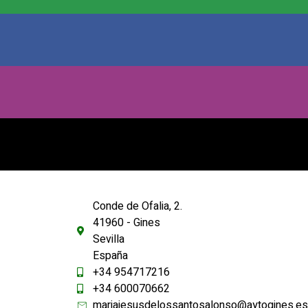
Conde de Ofalia, 2.
41960 - Gines
Sevilla
España
+34 954717216
+34 600070662
mariajesusdelossantosalonso@aytogines.es